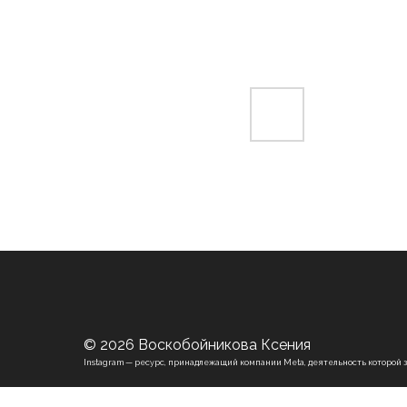
© 2026 Воскобойникова Ксения
Instagram — ресурс, принадлежащий компании Meta, деятельность которой 