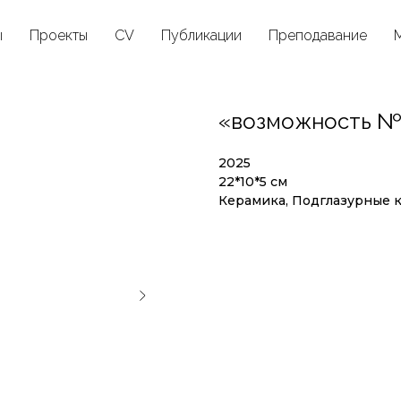
ы
Проекты
CV
Публикации
Преподавание
«возможность №
2025
22*10*5 см
Керамика, Подглазурные кр