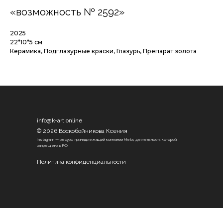
«возможность № 2592»
2025
22*10*5 см
Керамика, Подглазурные краски, Глазурь, Препарат золота
info@k-art.online
© 2026 Воскобойникова Ксения
Instagram — ресурс, принадлежащий компании Meta, деятельность которой
запрещена в РФ.
Политика конфиденциальности