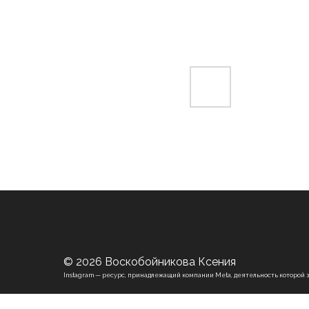
© 2026 Воскобойникова Ксения
Instagram — ресурс, принадлежащий компании Meta, деятельность которой 