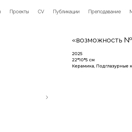
ы
Проекты
CV
Публикации
Преподавание
«возможность №
2025
22*10*5 см
Керамика, Подглазурные кр