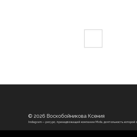
© 2026 Воскобойникова Ксения
Instagram — ресурс, принадлежащий компании Meta, деятельность которой 