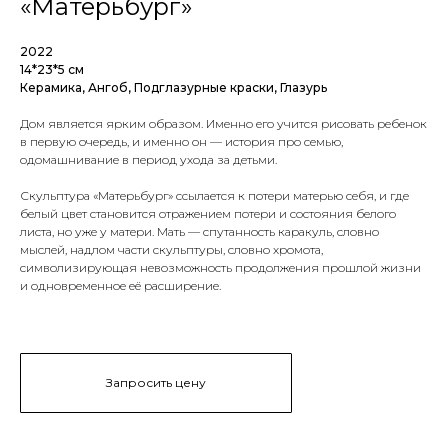
«Матерьбург»
2022
14*23*5 см
Керамика, Ангоб, Подглазурные краски, Глазурь
Дом является ярким образом. Именно его учится рисовать ребенок
в первую очередь, и именно он — история про семью,
одомашнивание в период ухода за детьми.
Скульптура «Матерьбург» ссылается к потери матерью себя, и где
белый цвет становится отражением потери и состояния белого
листа, но уже у матери. Мать — спутанность каракуль, словно
мыслей, надлом части скульптуры, словно хромота,
символизирующая невозможность продолжения прошлой жизни
и одновременное её расширение.
Запросить цену