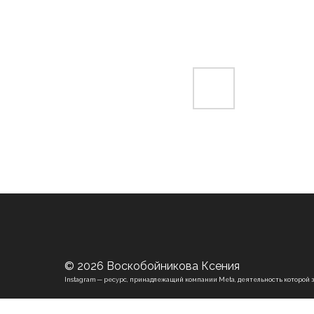
© 2026 Воскобойникова Ксения
Instagram — ресурс, принадлежащий компании Meta, деятельность которой 