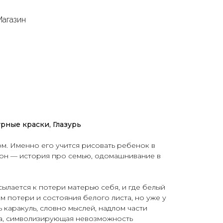
Магазин
рные краски, Глазурь
м. Именно его учится рисовать ребенок в
 он — история про семью, одомашнивание в
сылается к потери матерью себя, и где белый
м потери и состояния белого листа, но уже у
 каракуль, словно мыслей, надлом части
та, символизирующая невозможность