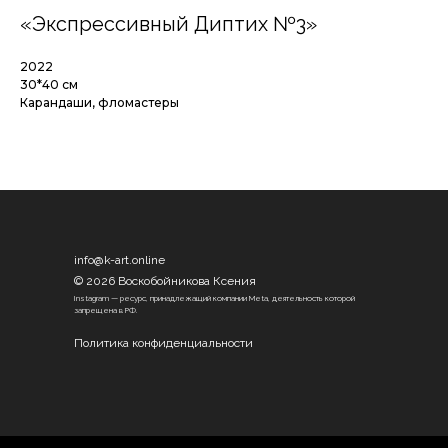
«Экспрессивный Диптих №3»
2022
30*40 см
Карандаши, фломастеры
info@k-art.online
© 2026 Воскобойникова Ксения
Instagram — ресурс, принадлежащий компании Meta, деятельность которой
запрещена в РФ.
Политика конфиденциальности