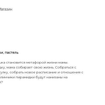
Магазин
и, пастель
шка становится метафорой жизни мамы.
у, мама собирает свою жизнь. Собраться с
гулку, собрать новое расписание и отношения с
блинчики пирамидки будут нанизаны на
и?