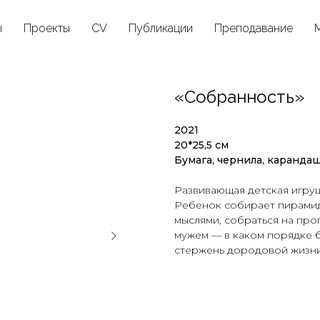
ы
Проекты
CV
Публикации
Преподавание
«Собранность»
2021
20*25,5 см
Бумага, чернила, карандаш
Развивающая детская игру
Ребенок собирает пирамидк
мыслями, собраться на про
мужем — в каком порядке 
стержень дородовой жизн