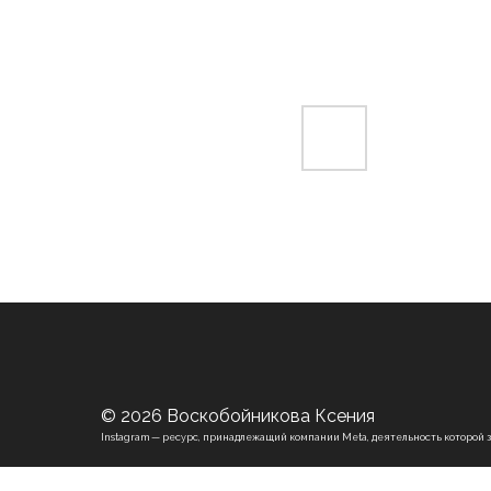
© 2026 Воскобойникова Ксения
Instagram — ресурс, принадлежащий компании Meta, деятельность которой 