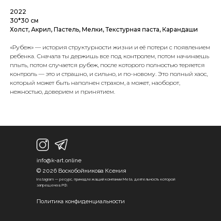
2022
30*30 см
Холст, Акрил, Пастель, Мелки, Текстурная паста, Карандаши
«Рубеж» — история структурности жизни и её потери с появлением
ребенка. Сначала ты держишь все под контролем, потом начинаешь
плыть, потом случается рубеж, после которого полностью теряется
контроль — это и страшно, и сильно, и по-новому. Это полный хаос,
который может быть наполнен страхом, а может, наоборот,
нежностью, доверием и принятием.
info@k-art.online
© 2026 Воскобойникова Ксения
Instagram — ресурс, принадлежащий компании Meta, деятельность которой
запрещена в РФ.
Политика конфиденциальности