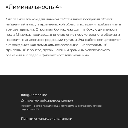
«Лиминальность 4»
Отправной точкой для данной работы также послужил объект
найденный в лесу в архангельской области во время пребывания в
арт-резиденции. Огромная бочка, лежащая на боку с диаметром
горла 1,5 метра, производит впечатление нерукотворного объекта и
наводит на аналогию с родовыми путями. Эта работа олицетворяет
акт рождения как лиминальное состояние – непостижимый
природный процесс, превышающий границы человеческого
сознания и пределы физического тела женщины.
info@k-art.online
© 2026 Воскобойникова Ксения
Instagram — ресурс, принадлежащий компании Meta, деятельность которой
запрещена в РФ.
Политика конфиденциальности