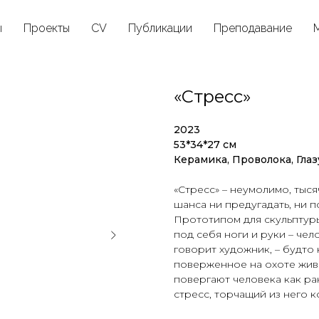
ы
Проекты
CV
Публикации
Преподавание
«Стресс»
2023
53*34*27 см
Керамика, Проволока, Глаз
«Стресс» – неумолимо, тыся
шанса ни предугадать, ни п
Прототипом для скульптуры
под себя ноги и руки – чел
говорит художник, – будто к
поверженное на охоте живо
повергают человека как ра
стресс, торчащий из него к