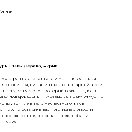
Магазин
урь, Сталь, Дерево, Акрил
чью стрел пронзает тело и мозг, не оставляя
одготовиться, ни защититься от коварной атаки.
 послужил человек, который лежит, поджав
овек поверженный. «Вонзенные в него струны, –
опья, вбитые в тело несчастного, как в
тное. То есть сильные негативные эмоции
неное животное, оставляя после себя лишь
опьями».