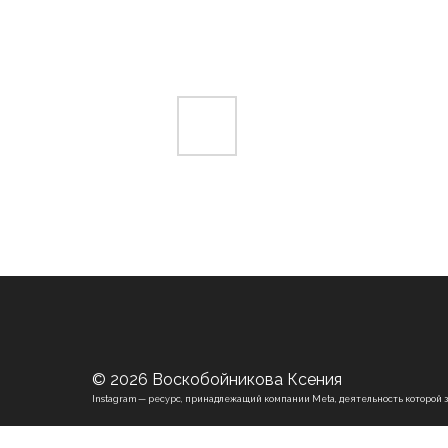
© 2026 Воскобойникова Ксения
Instagram — ресурс, принадлежащий компании Meta, деятельность которой 