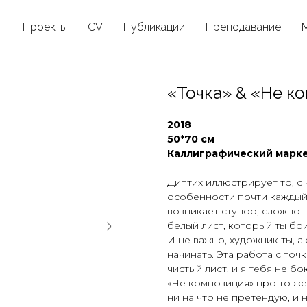
ы
Проекты
CV
Публикации
Преподавание
«Точка» & «Не к
2018
50*70 см
Каллиграфический марке
Диптих иллюстрирует то, с 
особенности почти каждый 
возникает ступор, сложно 
белый лист, который ты бо
И не важно, художник ты, 
начинать. Эта работа с точ
чистый лист, и я тебя не бо
«Не композиция» про то же,
ни на что не претендую, и 