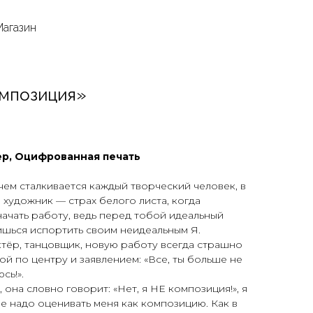
Магазин
омпозиция»
р, Оцифрованная печать
чем сталкивается каждый творческий человек, в
художник — страх белого листа, когда
начать работу, ведь перед тобой идеальный
ишься испортить своим неидеальным Я.
⠀
актёр, танцовщик, новую работу всегда страшно
кой по центру и заявлением: «Все, ты больше не
юсь!».⠀
 она словно говорит: «Нет, я НЕ композиция!», я
не надо оценивать меня как композицию. Как в