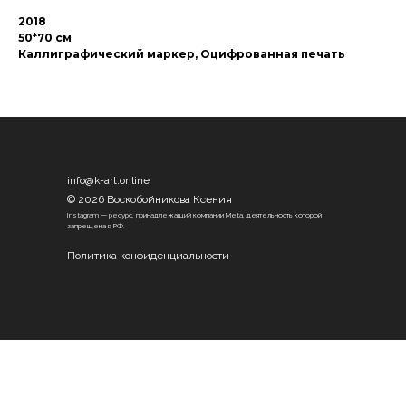
2018
50*70 см
Каллиграфический маркер, Оцифрованная печать
info@k-art.online
© 2026 Воскобойникова Ксения
Instagram — ресурс, принадлежащий компании Meta, деятельность которой
запрещена в РФ.
Политика конфиденциальности