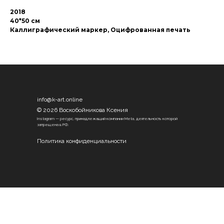
2018
40*50 см
Каллиграфический маркер, Оцифрованная печать
info@k-art.online
© 2026 Воскобойникова Ксения
Instagram — ресурс, принадлежащий компании Meta, деятельность которой
запрещена в РФ.
Политика конфиденциальности