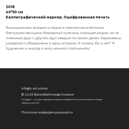
2018
40*50 см
Каллиграфический маркер, Оцифрованная печать
Вымышленная история о людях в электричке в Испании.
Фактурная женщина, бородатый мужчина, сидящие рядом, но не
знакомые друг с другом, едут каждый по своим делам. Зарисованы
украдкой и объединены в одну историю. А почему бы и нет? Я
Художник, и иногда я могу немного посочинять)
info@k-art.online
© 2026 Воскобойникова Ксения
Instagram — ресурс, принадлежащий компании Meta, деятельность которой
запрещена в РФ.
Политика конфиденциальности