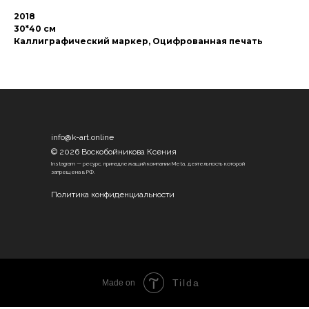
2018
30*40 см
Каллиграфический маркер, Оцифрованная печать
info@k-art.online
© 2026 Воскобойникова Ксения
Instagram — ресурс, принадлежащий компании Meta, деятельность которой
запрещена в РФ.
Политика конфиденциальности
Tilda
Made on