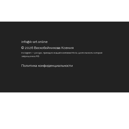
info@k-art.online
© 2026 Воскобойникова Ксения
Instagram — ресурс, принадлежащий компании Meta, деятельность которой
запрещена в РФ.
Политика конфиденциальности