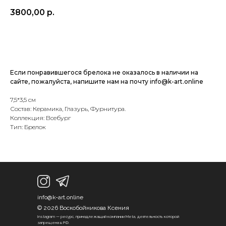
3800,00
р.
Купить
Если понравившегося брелока не оказалось в наличии на
сайте, пожалуйста, напишите нам на почту info@k-art.online
7,5*3,5 см
Состав: Керамика, Глазурь, Фурнитура.
Коллекция: Всебург
Тип: Брелок
info@k-art.online
© 2026 Воскобойникова Ксения
Instagram — ресурс, принадлежащий компании Meta, деятельность которой
запрещена в РФ.