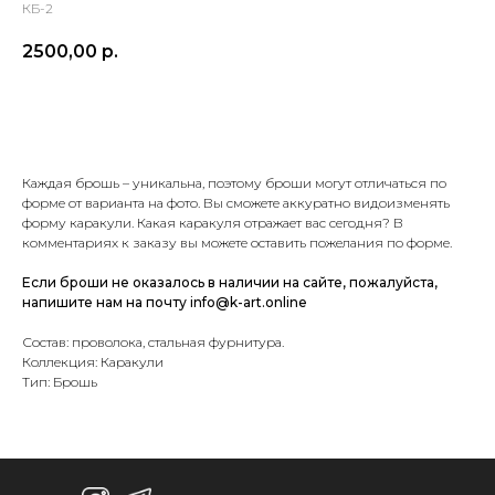
КБ-2
2500,00
р.
Купить
Каждая брошь – уникальна, поэтому броши могут отличаться по
форме от варианта на фото. Вы сможете аккуратно видоизменять
форму каракули. Какая каракуля отражает вас сегодня? В
комментариях к заказу вы можете оставить пожелания по форме.
Если броши не оказалось в наличии на сайте, пожалуйста,
напишите нам на почту info@k-art.online
Состав: проволока, стальная фурнитура.
Коллекция: Каракули
Тип: Брошь