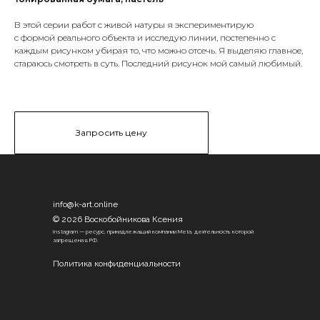
В этой серии работ с живой натуры я экспериментирую
с формой реального объекта и исследую линии, постепенно с
каждым рисунком убирая то, что можно отсечь. Я выделяю главное,
стараюсь смотреть в суть. Последний рисунок мой самый любимый.
Запросить цену
info@k-art.online
© 2026 Воскобойникова Ксения
Instagram — ресурс, принадлежащий компании Meta, деятельность которой
запрещена в РФ.
Политика конфиденциальности