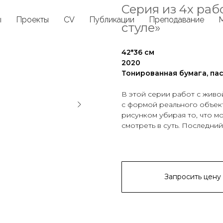
Серия из 4х раб
ы
Проекты
CV
Публикации
Преподавание
стуле»
42*36 см
2020
Тонированная бумага, па
В этой серии работ с жив
с формой реального объект
рисунком убирая то, что м
смотреть в суть. Последни
Запросить цену