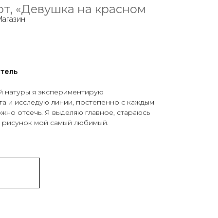
от, «Девушка на красном
Магазин
стель
ой натуры я экспериментирую
а и исследую линии, постепенно с каждым
ожно отсечь. Я выделяю главное, стараюсь
й рисунок мой самый любимый.