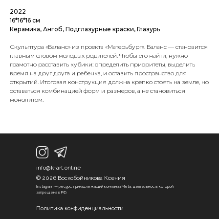
2022
16*16*16 см
Керамика, Ангоб, Подглазурные краски, Глазурь
Скульптура «Баланс» из проекта «Матерьбург». Баланс — становится
главным словом молодых родителей. Чтобы его найти, нужно
грамотно расставить кубики: определить приоритеты, выделить
время на друг друга и ребенка, и оставить пространство для
открытий. Итоговая конструкция должна крепко стоять на земле, но
оставаться комбинацией форм и размеров, а не становиться
монолитом.
info@k-art.online
© 2026 Воскобойникова Ксения
Instagram — ресурс, принадлежащий компании Meta, деятельность которой
запрещена в РФ.
Политика конфиденциальности