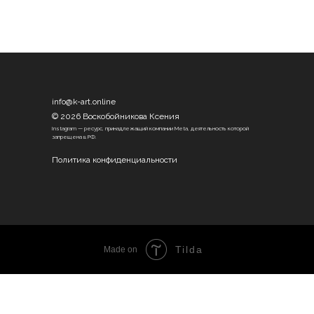
info@k-art.online
© 2026 Воскобойникова Ксения
Instagram — ресурс, принадлежащий компании Meta, деятельность которой
запрещена в РФ.
Политика конфиденциальности
Tilda
Made on