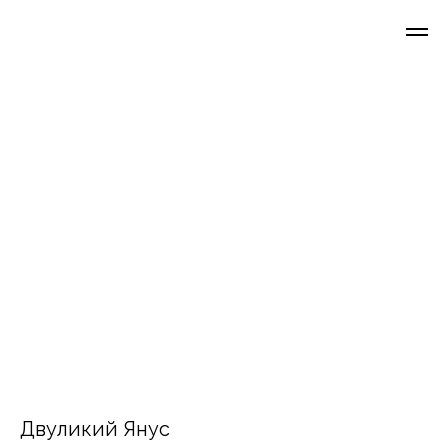
Двуликий Янус